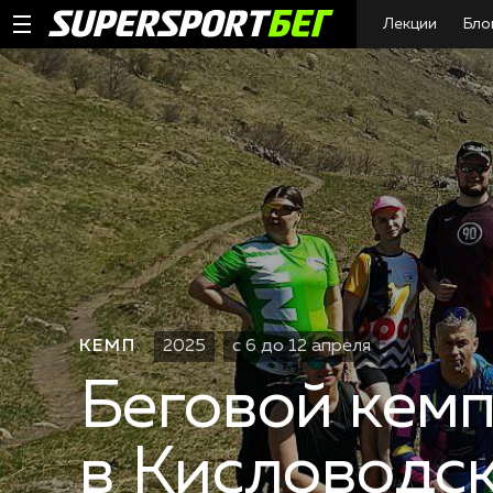
Лекции
Бло
КЕМП
2025
с 6 до 12 апреля
Беговой кем
в Кисловодс