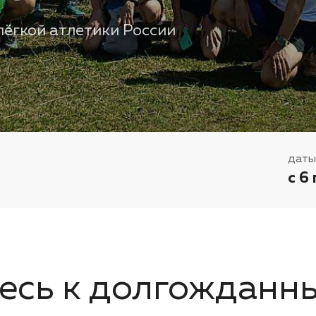
лёгкой атлетики России
даты
с 6
есь к долгожданн