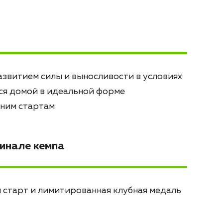
азвитием силы и выносливости в условиях
ся домой в идеальной форме
нним стартам
финале кемпа
 старт и лимитированная клубная медаль