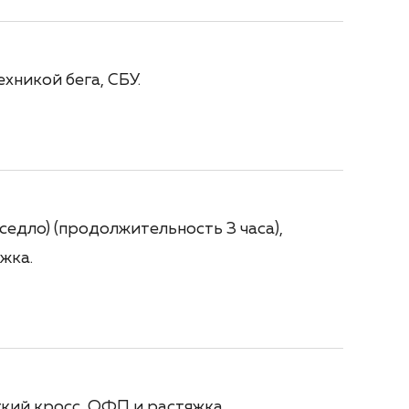
хникой бега, СБУ.
седло) (продолжительность 3 часа),
жка.
гкий кросс, ОФП и растяжка.