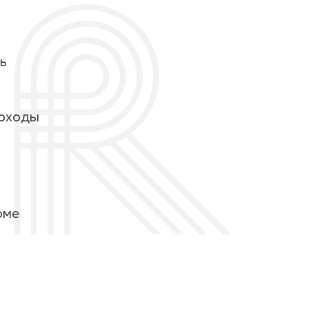
ь
походы
рме