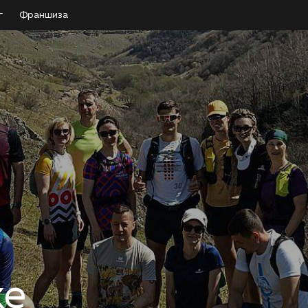
г
Франшиза
п
ке