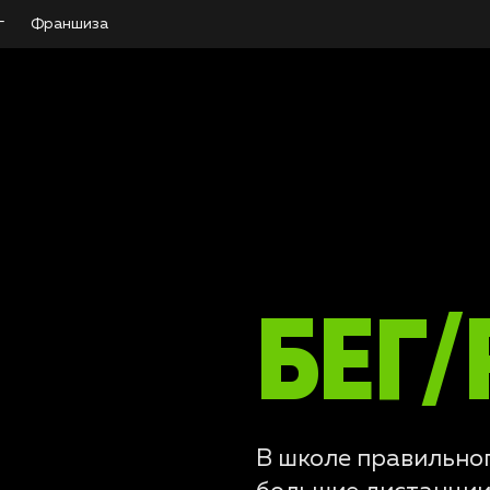
г
Франшиза
БЕГ/
В школе правильног