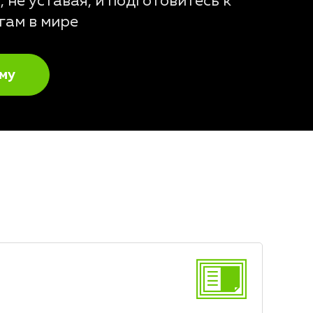
 не уставая, и подготовитесь к
гам в мире
му