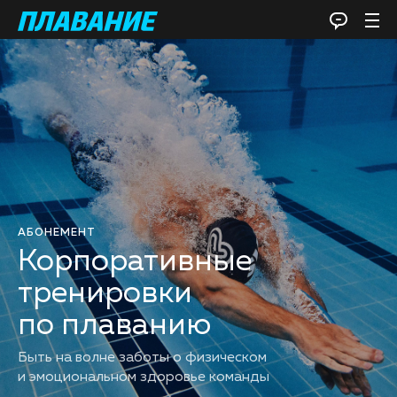
АБОНЕМЕНТ
Корпоративные
тренировки
по плаванию
Быть на волне заботы о физическом
и эмоциональном здоровье команды