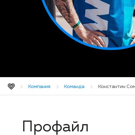
Компания
Команда
Константин Со
Профайл