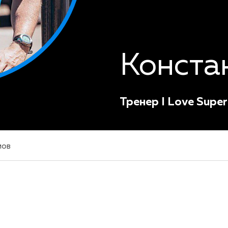
Конста
Тренер I Love Supe
мов