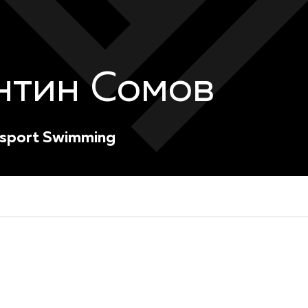
нтин Сомов
rsport Swimming